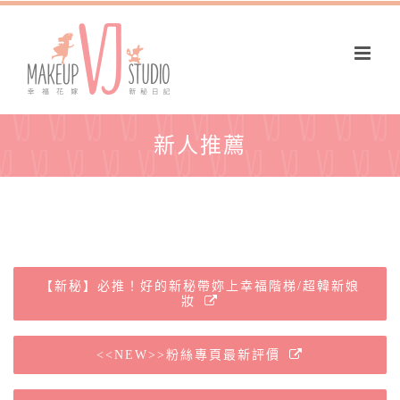
新人推薦
【新秘】必推！好的新秘帶妳上幸福階梯/超韓新娘
妝
<<NEW>>粉絲專頁最新評價