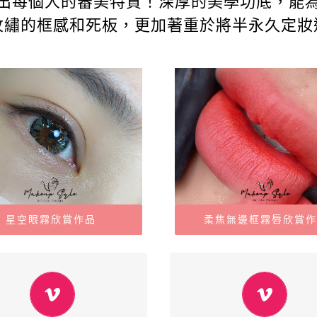
出每個人的審美特質！深厚的美學功底，能
紋繡的框感和死板，更加著重於將半永久定妝
柔焦無邊框霧唇欣賞
星空眼霧欣賞作品
星空眼霧
柔焦無邊框霧唇