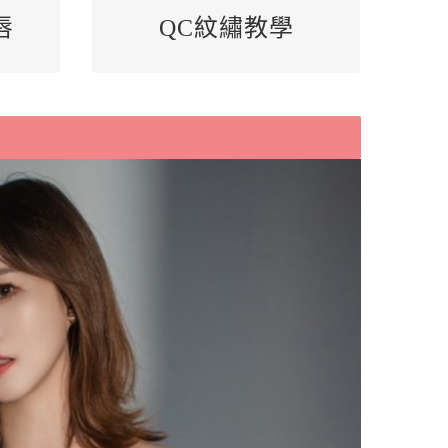
E:
@gbq9885g
詢問專線LINE:
唇
QC紋繡教學