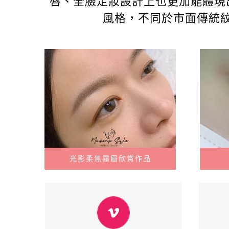
唇、全臉定妝設計上也更加能體現
風格，不同於市面傳統
光影柔焦霧眉欣賞作品
光影柔焦霧眉