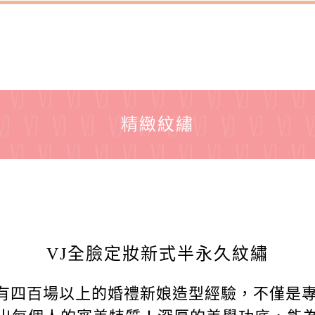
精緻紋繡
VJ全臉定妝新式半永久紋繡
，擁有四百場以上的婚禮新娘造型經驗，不僅是