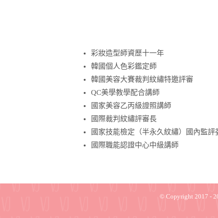
彩妝造型師資歷十一年
韓國個人色彩鑑定師
韓國美容大賽裁判紋繡特邀評審
QC美學教學配合講師
國家美容乙丙級證照講師
國際裁判紋繡評審長
國家技能檢定（半永久紋繡）國內監評
國際職能認證中心中級講師
© Copyright 2017 -
2