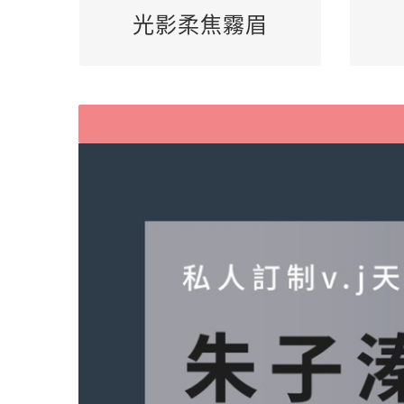
@gbq9885g
詢問專線LINE:
@
光影柔焦霧眉