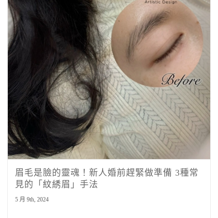
眉毛是臉的靈魂！新人婚前趕緊做準備 3種常
見的「紋綉眉」手法
5 月 9th, 2024