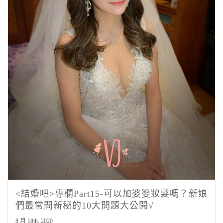
<結婚吧>專欄Part15-可以加婆婆妝髮嗎？新娘
們最常問新秘的10大問題大公開√
8 月 18th, 2020