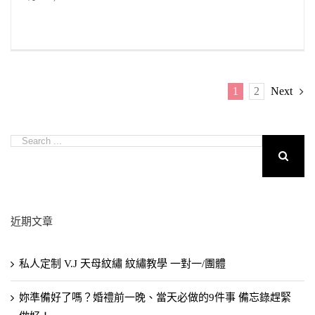
1
2
Next
近期文章
私人定制 V.J 天母紋繡 紋繡教學 一對一/團體
妳準備好了嗎？婚禮前一晚、當天必做的9件事 備忘錄趕緊