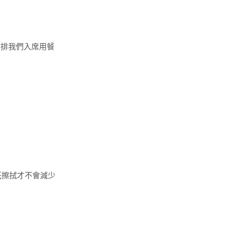
安排我們入席用餐
紙擦拭才不會減少