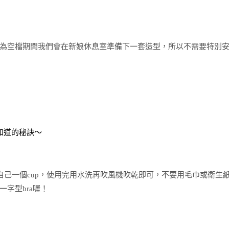
為空檔期間我們會在新娘休息室準備下一套造型，所以不需要特別
知道的秘訣～
小自己一個cup，使用完用水洗再吹風機吹乾即可，不要用毛巾或衛生
字型bra喔！