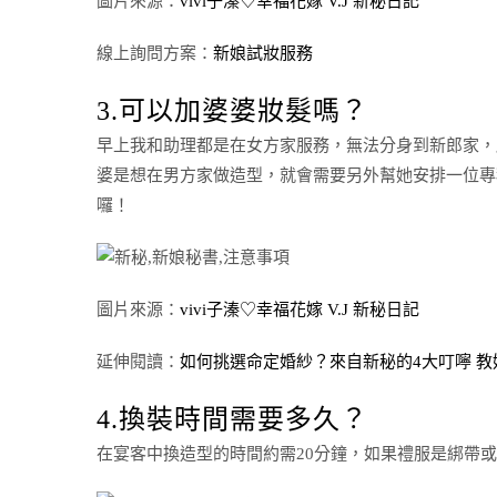
圖片來源：
vivi子溱♡幸福花嫁 V.J 新秘日記
線上詢問方案：
新娘試妝服務
3.可以加婆婆妝髮嗎？
早上我和助理都是在女方家服務，無法分身到新郎家，
婆是想在男方家做造型，就會需要另外幫她安排一位專
囉！
圖片來源：
vivi子溱♡幸福花嫁 V.J 新秘日記
延伸閱讀：
如何挑選命定婚紗？來自新秘的4大叮嚀 
4.換裝時間需要多久？
在宴客中換造型的時間約需20分鐘，如果禮服是綁帶