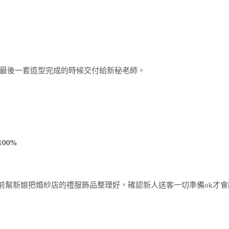
最後一套造型完成的時候交付給新秘老師。
00%
務前幫新娘把婚紗店的禮服飾品整理好，確認新人送客一切準備ok才