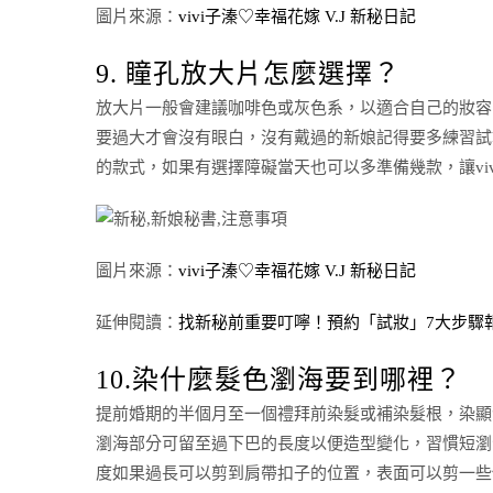
圖片來源：
vivi子溱♡幸福花嫁 V.J 新秘日記
9. 瞳孔放大片怎麼選擇？
放大片一般會建議咖啡色或灰色系，以適合自己的妝容自然
要過大才會沒有眼白，沒有戴過的新娘記得要多練習試
的款式，如果有選擇障礙當天也可以多準備幾款，讓vi
圖片來源：
vivi子溱♡幸福花嫁 V.J 新秘日記
延伸閱讀：
找新秘前重要叮嚀！預約「試妝」7大步驟
10.染什麼髮色瀏海要到哪裡？
提前婚期的半個月至一個禮拜前染髮或補染髮根，染顯
瀏海部分可留至過下巴的長度以便造型變化，習慣短瀏
度如果過長可以剪到肩帶扣子的位置，表面可以剪一些