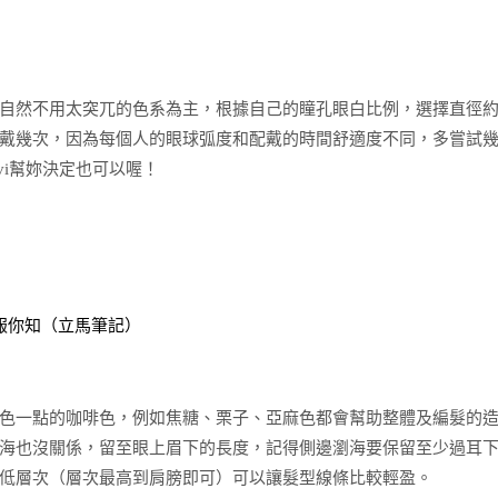
不用太突兀的色系為主，根據自己的瞳孔眼白比例，選擇直徑約13.8
戴幾次，因為每個人的眼球弧度和配戴的時間舒適度不同，多嘗試
vi幫妳決定也可以喔！
報你知（立馬筆記）
色一點的咖啡色，例如焦糖、栗子、亞麻色都會幫助整體及編髮的
海也沒關係，留至眼上眉下的長度，記得側邊瀏海要保留至少過耳
低層次（層次最高到肩膀即可）可以讓髮型線條比較輕盈。