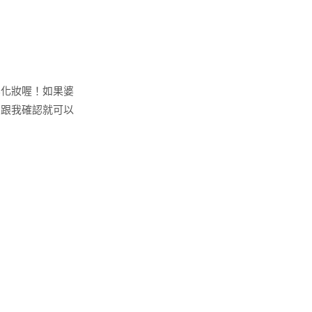
婆化妝喔！如果婆
月跟我確認就可以