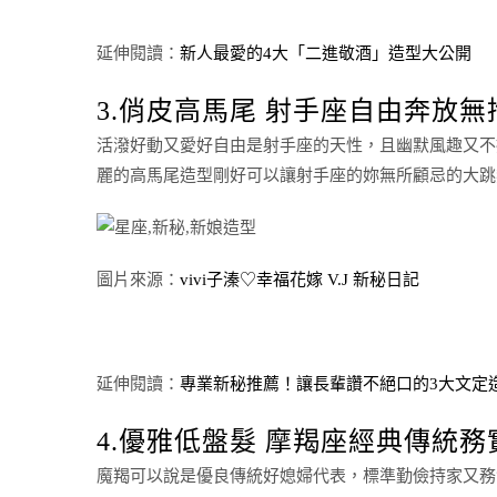
延伸閱讀：
新人最愛的4大「二進敬酒」造型大公開
3.俏皮高馬尾 射手座自由奔放無
活潑好動又愛好自由是射手座的天性，且幽默風趣又不
麗的高馬尾造型剛好可以讓射手座的妳無所顧忌的大跳
圖片來源：
vivi子溱♡幸福花嫁 V.J 新秘日記
延伸閱讀：
專業新秘推薦！讓長輩讚不絕口的3大文定
4.優雅低盤髮 摩羯座經典傳統務
魔羯可以說是優良傳統好媳婦代表，標準勤儉持家又務