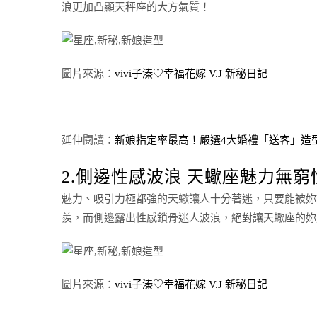
浪更加凸顯天秤座的大方氣質！
圖片來源：
vivi子溱♡幸福花嫁 V.J 新秘日記
延伸閱讀：
新娘指定率最高！嚴選4大婚禮「送客」造
2.側邊性感波浪 天蠍座魅力無
魅力、吸引力極都強的天蠍讓人十分著迷，只要能被妳
羨，而側邊露出性感鎖骨迷人波浪，絕對讓天蠍座的妳
圖片來源：
vivi子溱♡幸福花嫁 V.J 新秘日記