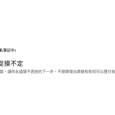
(筆記中)
變捉摸不定
變，讓你永遠猜不透她的下一步，不按牌理出牌總有新招可以應付