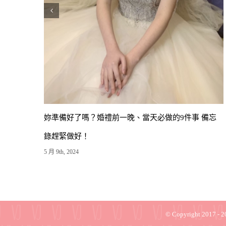
眉毛是臉的靈魂！新人婚前趕緊做準備 3種常見的
「紋綉眉」手法