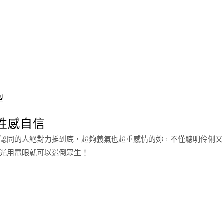
型
窮性感自信
認同的人絕對力挺到底，超夠義氣也超重感情的妳，不僅聰明伶俐
光用電眼就可以迷倒眾生！