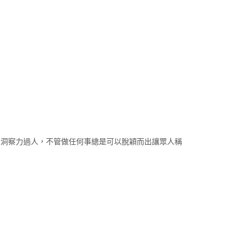
又洞察力過人，不管做任何事總是可以脫穎而出讓眾人稱