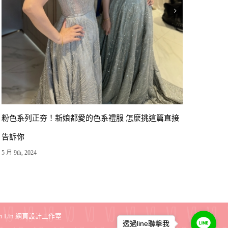
溝通就這麼簡單！5招教你如何讓新秘了解妳的喜好
必讀
5 月 9th, 2024
5 月 9th
透過line聯擊我