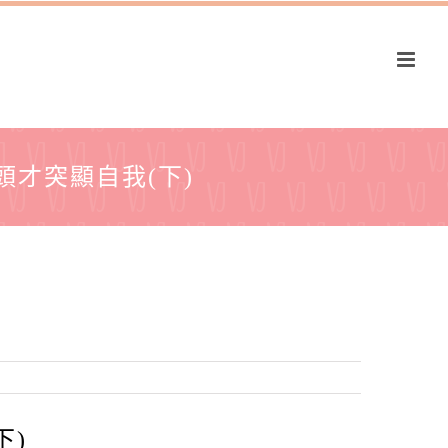
頭才突顯自我(下)
下)