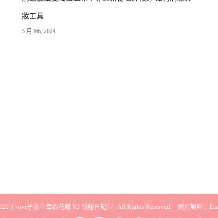
專屬於妳！12星座「新娘造型」大比拚 牡羊原來最適
合短髮造型(上)
5 月 9th, 2024