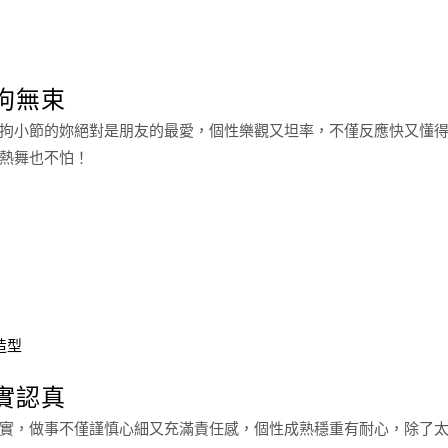
拘無束
拘小節的妳絕對是朋友的最愛，個性樂觀又坦率，不僅反應快又懂
熱舞也不怕！
造型
實認真
實，做事不僅謹慎心細又充滿責任感，個性成熟穩重有耐心，除了