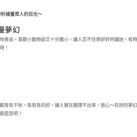
妳秒擄獲眾人的目光～
漫夢幻
地善良，喜歡小動物卻又十分膽小，讓人忍不住想好好呵護她，有
呀！
都各有千秋，各有各的好，讓人實在選擇不出來，放心～在妳的夢
座造型吧！