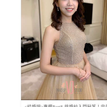
<結婚吧>專欄Part8-挑婚紗入門秘笈！完