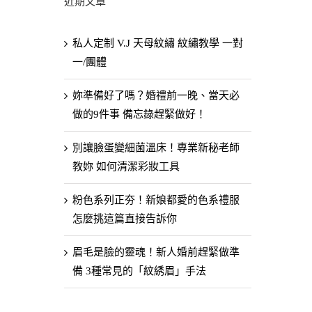
近期文章
私人定制 V.J 天母紋繡 紋繡教學 一對
一/團體
妳準備好了嗎？婚禮前一晚、當天必
做的9件事 備忘錄趕緊做好！
別讓臉蛋變細菌溫床！專業新秘老師
教妳 如何清潔彩妝工具
粉色系列正夯！新娘都愛的色系禮服
怎麼挑這篇直接告訴你
眉毛是臉的靈魂！新人婚前趕緊做準
備 3種常見的「紋綉眉」手法