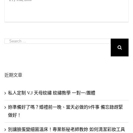
近期文章
私人定制 V.J 天母紋繡 紋繡教學 一對一/團體
妳準備好了嗎？婚禮前一晚、當天必做的9件事 備忘錄趕緊
做好！
別讓臉蛋變細菌溫床！專業新秘老師教妳 如何清潔彩妝工具