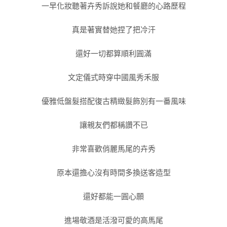
一早化妝聽著卉秀訴說她和餐廳的心路歷程
真是著實替她捏了把冷汗
還好一切都算順利圓滿
文定儀式時穿中國風秀禾服
優雅低盤髮搭配復古精緻髮飾別有一番風味
讓親友們都稱讚不已
非常喜歡俏麗馬尾的卉秀
原本還擔心沒有時間多換送客造型
還好都能一圓心願
進場敬酒是活潑可愛的高馬尾