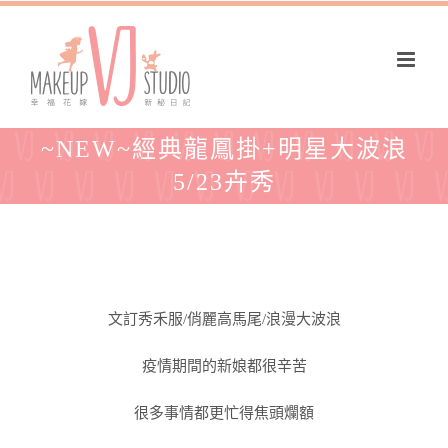
~NEW~經典龍鳳掛+明星大波浪
5/23卉秀
文訂秀禾服/俏麗高馬尾/浪漫大波浪
疫情期間的新娘都很辛苦
很多事情都更忙得焦頭爛額