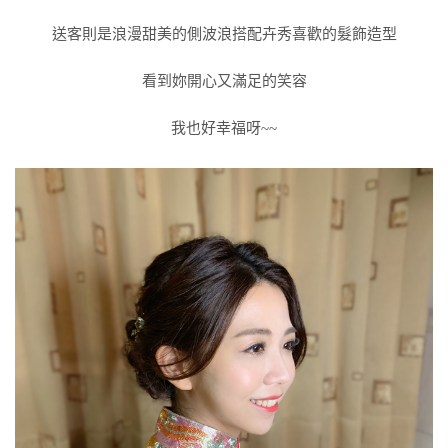
送客則是浪漫甜美的側波浪搭配卉秀喜歡的髮飾造型
看到妳開心又滿足的笑容
我也好幸福呀~~