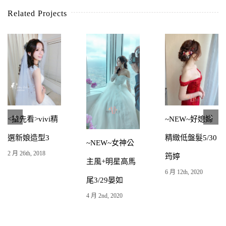
Related Projects
~NEW~文定好
~NEW~氣質好
~NEW~甜美白
媳婦低盤髮+白
媳婦低馬尾+明
紗公主3/1儀君
4 月 2nd, 2020
紗公主頭5/2立
星公主風3/14晏
雅
姍
6 月 12th, 2020
4 月 2nd, 2020