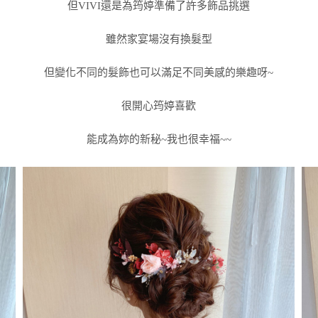
但VIVI還是為筠婷準備了許多飾品挑選
雖然家宴場沒有換髮型
但變化不同的髮飾也可以滿足不同美感的樂趣呀~
很開心筠婷喜歡
能成為妳的新秘~我也很幸福~~