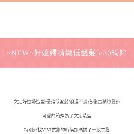
~NEW~好媳婦精緻低盤髮5/30筠婷
文定好媳婦造型/優雅低盤髮/浪漫不凋花/復古精緻髮飾
可愛的筠婷為了文定造型
特別來找VIVI試妝的時候加碼試了一妝二髮